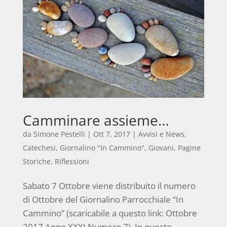
Camminare assieme…
da
Simone Pestelli
|
Ott 7, 2017
|
Avvisi e News
,
Catechesi
,
Giornalino "In Cammino"
,
Giovani
,
Pagine
Storiche
,
Riflessioni
Sabato 7 Ottobre viene distribuito il numero
di Ottobre del Giornalino Parrocchiale “In
Cammino” (scaricabile a questo link: Ottobre
2017 Anno XXXI Numero 7). In questo