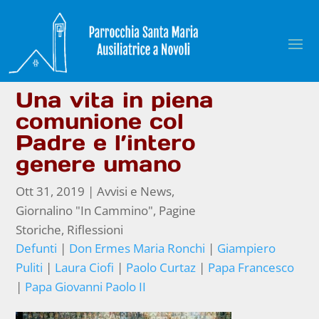
Una vita in piena
comunione col
Padre e l’intero
genere umano
Ott 31, 2019
|
Avvisi e News
,
Giornalino "In Cammino"
,
Pagine
Storiche
,
Riflessioni
Defunti
|
Don Ermes Maria Ronchi
|
Giampiero
Puliti
|
Laura Ciofi
|
Paolo Curtaz
|
Papa Francesco
|
Papa Giovanni Paolo II