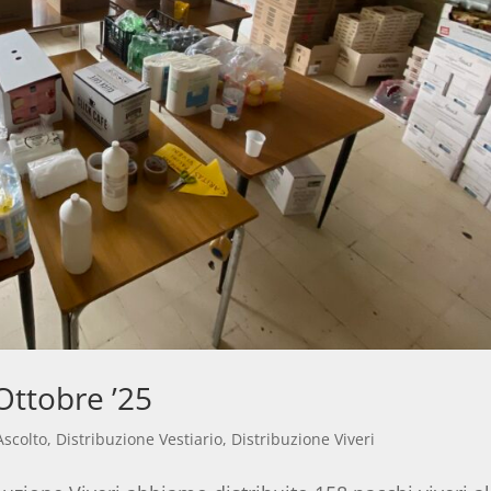
Ottobre ’25
Ascolto
,
Distribuzione Vestiario
,
Distribuzione Viveri