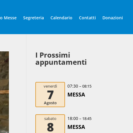
io Messe
Segreteria
Calendario
Contatti
Donazioni
I Prossimi
appuntamenti
07:30
venerdì
– 08:15
7
MESSA
Agosto
18:00
sabato
– 18:45
8
MESSA