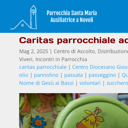
Caritas parrocchiale ad
Mag 2, 2025
|
Centro di Ascolto
,
Distribuzion
Viveri
,
Incontri in Parrocchia
caritas parrocchiale
|
Centro Diocesano Giov
olio
|
pannolino
|
passata
|
passeggino
|
Qu
Nome di Gesù ai Bassi
|
volontari
|
zuccher