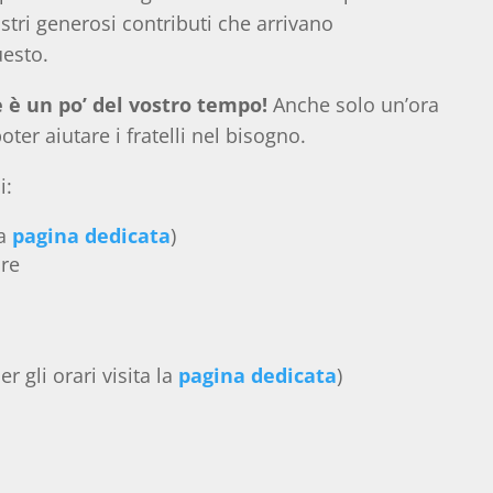
stri generosi contributi che arrivano
uesto.
 è un po’ del vostro tempo!
Anche solo un’ora
ter aiutare i fratelli nel bisogno.
i:
la
pagina dedicata
)
ure
r gli orari visita la
pagina dedicata
)