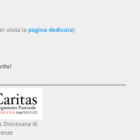
ri visita la
pagina dedicata
)
rito!
s Diocesana di
renze