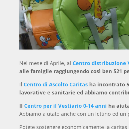
Nel mese di Aprile, al
Centro distribuzione 
alle famiglie raggiungendo così ben 521 p
Il
Centro di Ascolto Caritas
ha incontrato 
lavorative e sanitarie ed abbiamo contrib
Il
Centro per il Vestiario 0-14 anni
ha aiuta
Abbiamo aiutato anche con un lettino ed un 
Potete sostenere economicamente la caritas p