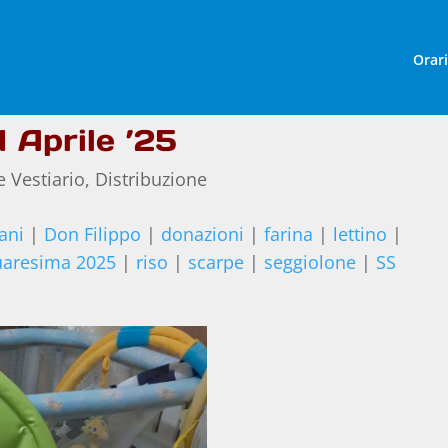
Orar
 Aprile ’25
e Vestiario
,
Distribuzione
ani
|
Don Filippo
|
donazioni
|
farina
|
lettino
|
aresima 2025
|
riso
|
scarpe
|
seggiolone
|
SS
o