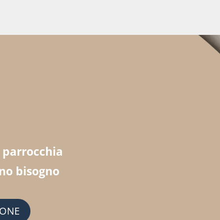
a parrocchia
nno bisogno
IONE