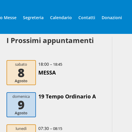
io Messe
Segreteria
Calendario
Contatti
Donazioni
I Prossimi appuntamenti
18:00
sabato
– 18:45
8
MESSA
Agosto
19 Tempo Ordinario A
domenica
9
Agosto
07:30
lunedì
– 08:15