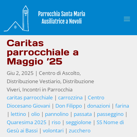
Caritas
parrocchiale a
Maggio ’25
Giu 2, 2025
|
Centro di Ascolto
,
Distribuzione Vestiario
,
Distribuzione
Viveri
,
Incontri in Parrocchia
caritas parrocchiale
|
carrozzina
|
Centro
Diocesano Giovani
|
Don Filippo
|
donazioni
|
farina
|
lettino
|
olio
|
pannolino
|
passata
|
passeggino
|
Quaresima 2025
|
riso
|
seggiolone
|
SS Nome di
Gesù ai Bassi
|
volontari
|
zucchero