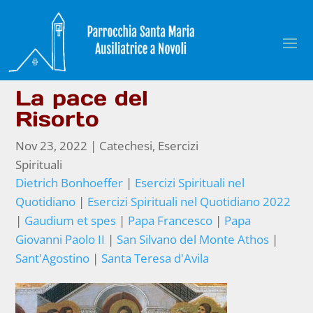
La pace del
Risorto
Nov 23, 2022
|
Catechesi
,
Esercizi
Spirituali
Dietrich Bonhoeffer
|
Esercizi Spirituali nel
Quotidiano
|
Esercizi Spirituali nel Quotidiano 2022
|
Gaudium et spes
|
Papa Francesco
|
Papa
Giovanni Paolo II
|
San Silvano del Monte Athos
|
Sant'Agostino
|
Santa Teresa d'Avila