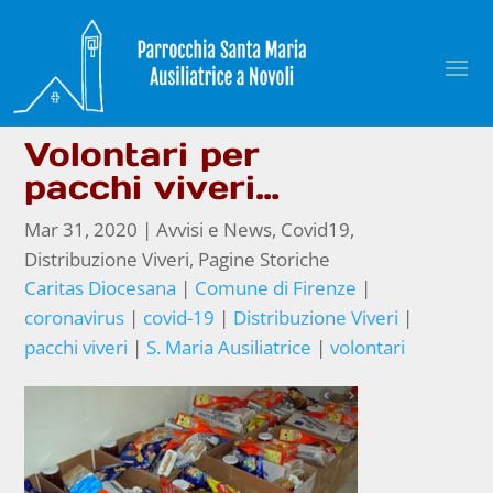
Volontari per
pacchi viveri…
Mar 31, 2020
|
Avvisi e News
,
Covid19
,
Distribuzione Viveri
,
Pagine Storiche
Caritas Diocesana
|
Comune di Firenze
|
coronavirus
|
covid-19
|
Distribuzione Viveri
|
pacchi viveri
|
S. Maria Ausiliatrice
|
volontari