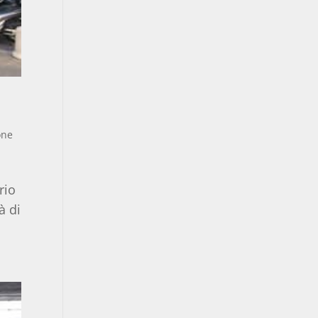
one
rio
à di