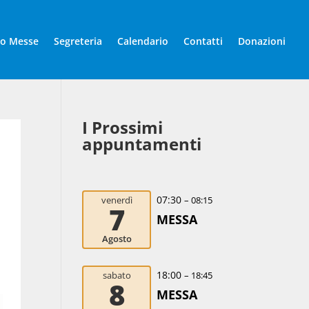
io Messe
Segreteria
Calendario
Contatti
Donazioni
I Prossimi
appuntamenti
07:30
venerdì
– 08:15
7
MESSA
Agosto
18:00
sabato
– 18:45
8
MESSA