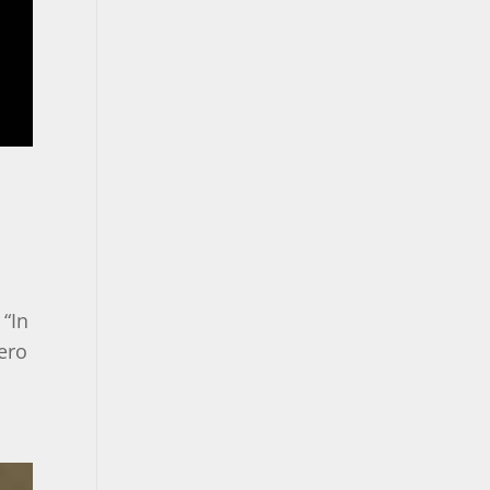
 “In
ero