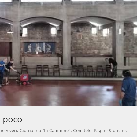
è poco
ne Viveri
,
Giornalino "In Cammino"
,
Gomitolo
,
Pagine Storiche
,