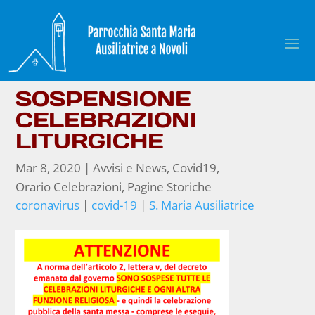
SOSPENSIONE
CELEBRAZIONI
LITURGICHE
Mar 8, 2020
|
Avvisi e News
,
Covid19
,
Orario Celebrazioni
,
Pagine Storiche
coronavirus
|
covid-19
|
S. Maria Ausiliatrice