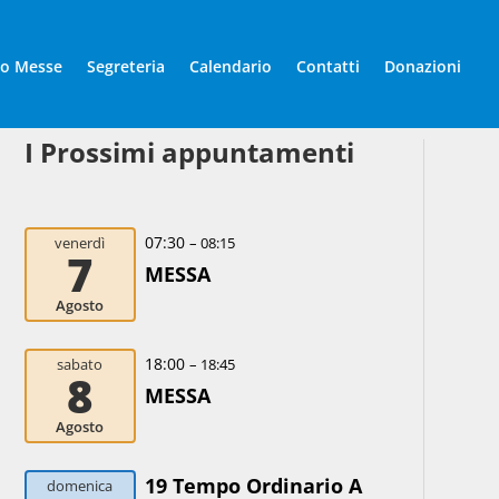
io Messe
Segreteria
Calendario
Contatti
Donazioni
I Prossimi appuntamenti
07:30
venerdì
– 08:15
7
MESSA
Agosto
18:00
sabato
– 18:45
8
MESSA
Agosto
19 Tempo Ordinario A
domenica