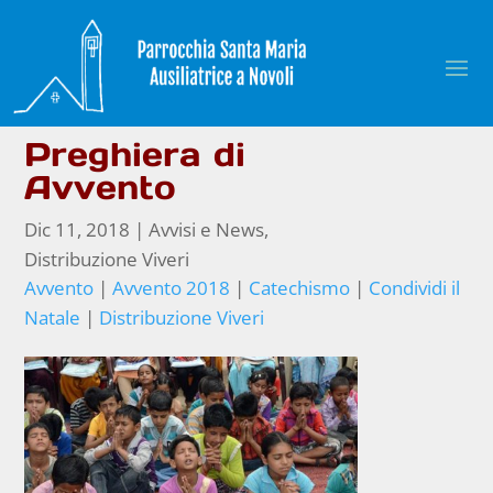
Preghiera di
Avvento
Dic 11, 2018
|
Avvisi e News
,
Distribuzione Viveri
Avvento
|
Avvento 2018
|
Catechismo
|
Condividi il
Natale
|
Distribuzione Viveri