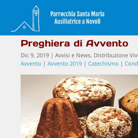
Preghiera di Avvento
Dic 9, 2019
|
Avvisi e News
,
Distribuzione Viv
Avvento
|
Avvento 2019
|
Catechismo
|
Condi