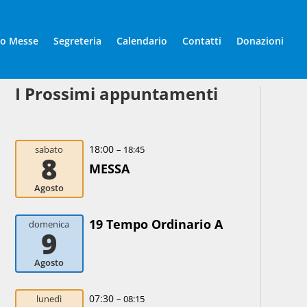
io Messe
Segreteria
Calendario
Contatti
Donazioni
I Prossimi appuntamenti
18:00
sabato
– 18:45
8
MESSA
Agosto
19 Tempo Ordinario A
domenica
9
Agosto
07:30
lunedì
– 08:15