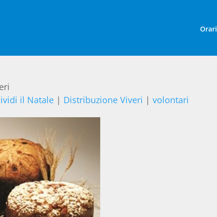
Orar
eri
vidi il Natale
|
Distribuzione Viveri
|
volontari