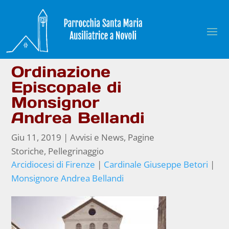
Ordinazione
Episcopale di
Monsignor
Andrea Bellandi
Giu 11, 2019
|
Avvisi e News
,
Pagine
Storiche
,
Pellegrinaggio
Arcidiocesi di Firenze
|
Cardinale Giuseppe Betori
|
Monsignore Andrea Bellandi