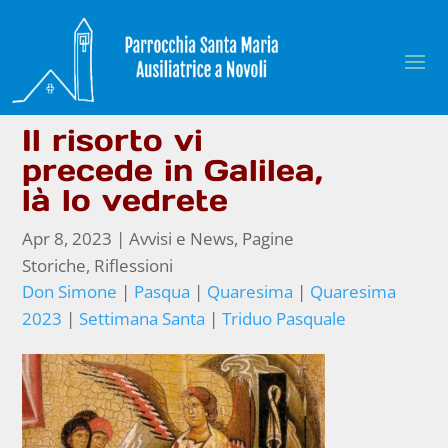
Il risorto vi
precede in Galilea,
là lo vedrete
Apr 8, 2023
|
Avvisi e News
,
Pagine
Storiche
,
Riflessioni
Don Simone
|
Pasqua
|
Quaresima
|
Quaresima
2023
|
Settimana Santa
|
Triduo Pasquale