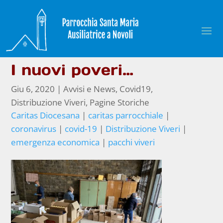
I nuovi poveri…
Giu 6, 2020
|
Avvisi e News
,
Covid19
,
Distribuzione Viveri
,
Pagine Storiche
Caritas Diocesana
|
caritas parrocchiale
|
coronavirus
|
covid-19
|
Distribuzione Viveri
|
emergenza economica
|
pacchi viveri