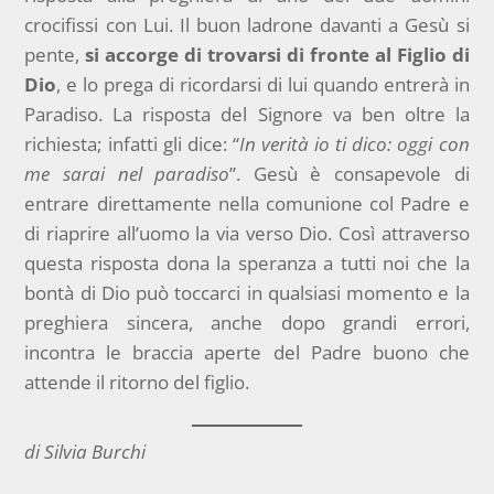
crocifissi con Lui. Il buon ladrone davanti a Gesù si
pente,
si accorge di trovarsi di fronte al Figlio di
Dio
, e lo prega di ricordarsi di lui quando entrerà in
Paradiso. La risposta del Signore va ben oltre la
richiesta; infatti gli dice: “
In verità io ti dico: oggi con
me sarai nel paradiso
”. Gesù è consapevole di
entrare direttamente nella comunione col Padre e
di riaprire all’uomo la via verso Dio. Così attraverso
questa risposta dona la speranza a tutti noi che la
bontà di Dio può toccarci in qualsiasi momento e la
preghiera sincera, anche dopo grandi errori,
incontra le braccia aperte del Padre buono che
attende il ritorno del figlio.
di Silvia Burchi