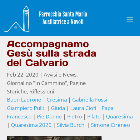
Accompagnamo
Gesù sulla strada
del Calvario
Feb 22, 2020
|
Avvisi e News
,
Giornalino "In Cammino"
,
Pagine
Storiche
,
Riflessioni
Buon Ladrone
|
Cresima
|
Gabriella Fossi
|
Giampiero Puliti
|
Giuda
|
Laura Ciofi
|
Papa
Francesco
|
Pie Donne
|
Pietro
|
Pilato
|
Quaresima
|
Quaresima 2020
|
Silvia Burchi
|
Simone Cireneo